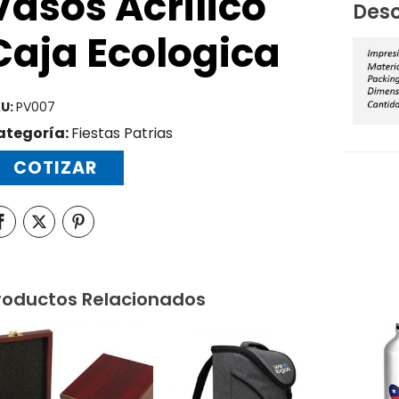
Vasos Acrilico
Desc
Caja Ecologica
U:
PV007
ategoría:
Fiestas Patrias
COTIZAR
roductos Relacionados