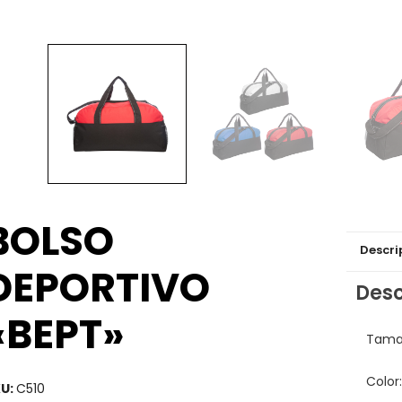
BOLSO
Descri
DEPORTIVO
Desc
«BEPT»
Tama
Color:
U:
C510