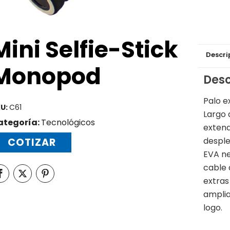
Mini Selfie-Stick
Descri
Monopod
Desc
Palo e
U:
C61
Largo 
ategoría:
Tecnológicos
extend
desple
COTIZAR
EVA ne
cable 
extras
amplia
logo.