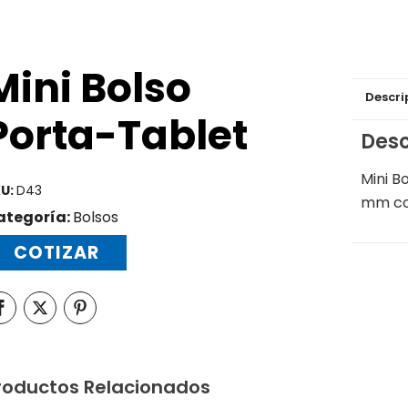
Mini Bolso
Descri
Porta-Tablet
Desc
Mini B
U:
D43
mm con
ategoría:
Bolsos
COTIZAR
roductos Relacionados