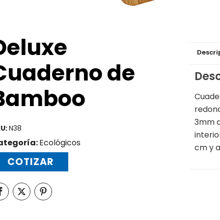
Deluxe
Descri
Cuaderno de
Desc
Bamboo
Cuader
redon
3mm de
U:
N38
interi
ategoría:
Ecológicos
cm y a
COTIZAR