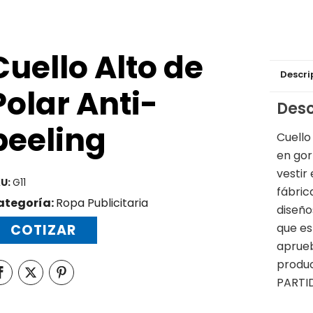
Cuello Alto de
Descri
Polar Anti-
Desc
peeling
Cuello
en gor
vestir
U:
G11
fábric
ategoría:
Ropa Publicitaria
diseño
que es
COTIZAR
aprueb
produ
PARTI